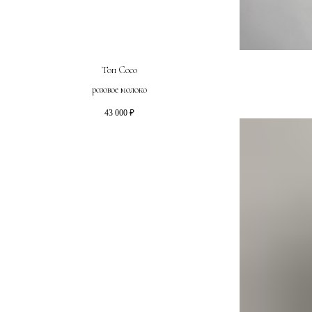
Топ Coco
розовое молоко
43 000
₽