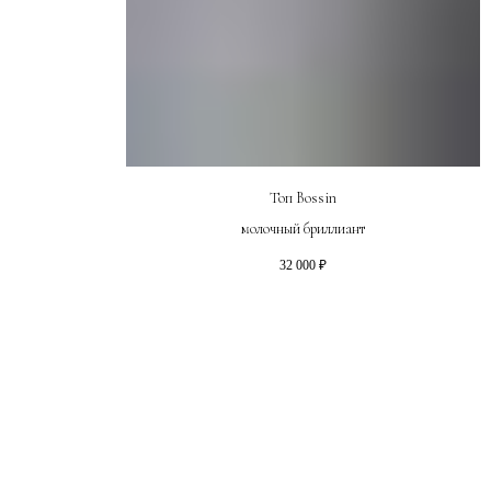
Топ Bossin
молочный бриллиант
32 000
₽