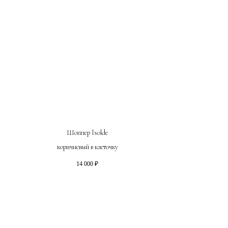
Шоппер Isolde
коричневый в клеточку
14 000
₽