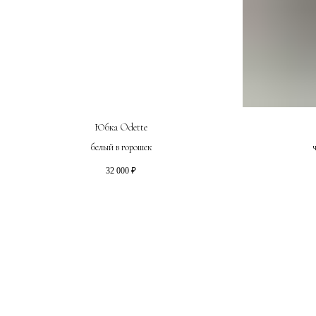
Юбка Odette
белый в горошек
32 000
₽