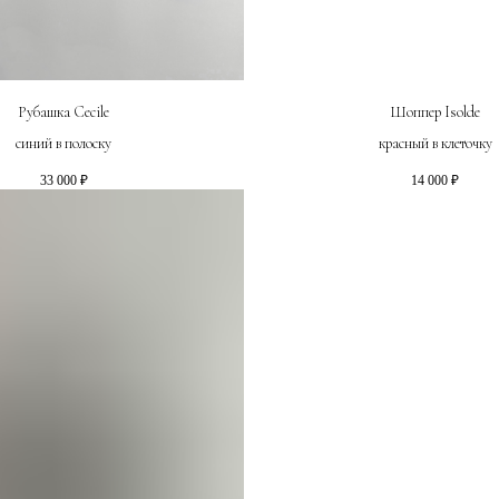
Рубашка Cecile
Шоппер Isolde
синий в полоску
красный в клеточку
33 000
₽
14 000
₽