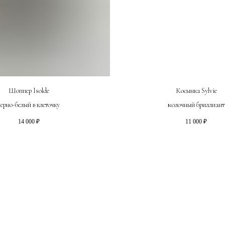
Шоппер Isolde
Косынка Sylvie
черно-белый в клеточку
молочный бриллиант
14 000
₽
11 000
₽