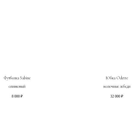
Футболка Sabine
Юбка Odette
оливковый
молочные лебеди
8 000
₽
32 000
₽