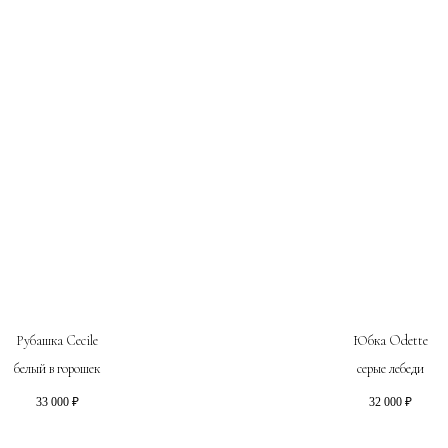
Рубашка Cecile
Юбка Odette
белый в горошек
серые лебеди
33 000
₽
32 000
₽