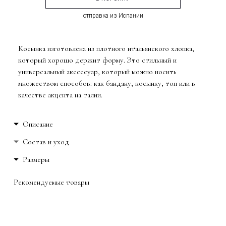
отправка из Испании
Косынка изготовлена из плотного итальянского хлопка,
который хорошо держит форму. Это стильный и
универсальный аксессуар, который можно носить
множеством способов: как бандану, косынку, топ или в
качестве акцента на талии.
Описание
По периметру изделие оформлено контрастной тесьмой,
Состав и уход
переходящей в длинные завязки.
Хлопок
Размеры
Сделано в Испании.
Ручная стирка
Длина 49 см
Гладить при низкой температуре
Рекомендуемые товары
Ширина 22 см
Не сушить в машине
One size